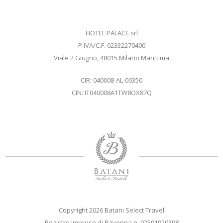
HOTEL PALACE srl
P.IVA/C.F. 02332270400
Viale 2 Giugno, 48015 Milano Marittima
CIR: 040008-AL-00350
CIN: IT040008A1TW8OX87Q
Copyright 2026 Batani Select Travel
Registro Imprese di Ravenna n. 02591920398