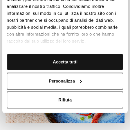
analizzare il nostro traffico. Condividiamo inoltre
informazioni sul modo in cui utilizza il nostro sito con i
In Piscina
nostri partner che si occupano di analisi dei dati web,
pubblicità e social media, i quali potrebbero combinarle
LEGGI
con altre informazioni che ha fornito loro o che hanno
raccolto dal suo utilizzo dei loro servizi.
Accetta tutti
Personalizza
Rifiuta