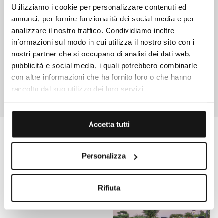
Utilizziamo i cookie per personalizzare contenuti ed
ACQUISTA COLOMBA
annunci, per fornire funzionalità dei social media e per
Informazioni: 0547/83388 oppure 0544/82208.
analizzare il nostro traffico. Condividiamo inoltre
informazioni sul modo in cui utilizza il nostro sito con i
nostri partner che si occupano di analisi dei dati web,
pubblicità e social media, i quali potrebbero combinarle
con altre informazioni che ha fornito loro o che hanno
raccolto dal suo utilizzo dei loro servizi.
Accetta tutti
GRAND HOTEL DA VINCI
Vivilo insieme a noi:
Personalizza
Rifiuta