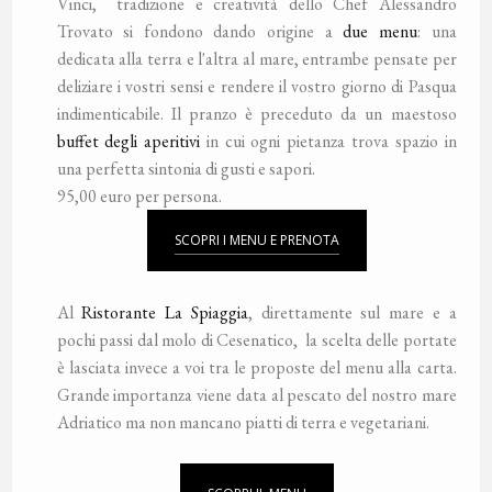
Vinci, tradizione e creatività dello Chef Alessandro
Trovato si fondono dando origine a
due menu
: una
dedicata alla terra e l'altra al mare, entrambe pensate per
deliziare i vostri sensi e rendere il vostro giorno di Pasqua
indimenticabile. Il pranzo è preceduto da un maestoso
buffet degli aperitivi
in cui ogni pietanza trova spazio in
una perfetta sintonia di gusti e sapori.
95,00 euro per persona.
SCOPRI I MENU E PRENOTA
Al
Ristorante La Spiaggia
, direttamente sul mare e a
pochi passi dal molo di Cesenatico, la scelta delle portate
è lasciata invece a voi tra le proposte del menu alla carta.
Grande importanza viene data al pescato del nostro mare
Adriatico ma non mancano piatti di terra e vegetariani.